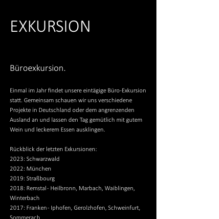
EXKUR
SION
Büroexkursion.
Einmal im Jahr findet unsere eintägige Büro-Exkursion
statt. Gemeinsam schauen wir uns verschiedene
Projekte in Deutschland oder dem angrenzenden
Ausland an und lassen den Tag gemütlich mit gutem
Wein und leckerem Essen ausklingen.
Rückblick der letzten Exkursionen:
2023: Schwarzwald
2022: München
2019: Straßbour
g
2018: Remstal - Heilbronn, Marbach, Waiblingen,
Winterbach
2017: Franken - Iphofen, Gerolzhofen, Schweinfurt,
Sommerach