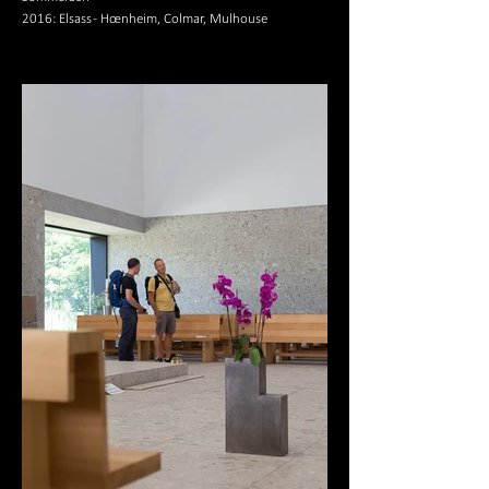
2016: Elsass - Hœnheim, Colmar, Mulhouse